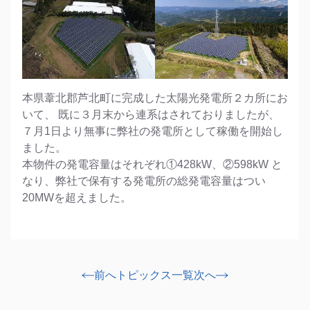
本県葦北郡芦北町に完成した太陽光発電所２カ所にお
いて、 既に３月末から連系はされておりましたが、
７月1日より無事に弊社の発電所として稼働を開始し
ました。
本物件の発電容量はそれぞれ①428kW、②598kW と
なり、弊社で保有する発電所の総発電容量はつい
20MWを超えました。
前へ
トピックス一覧
次へ